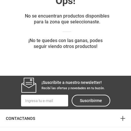
8
.
yerba
9
.
harina
10
.
arroz
¡Suscribite a nuestro newsletter!
Recibí las ofertas y novedades en tu buzón.
Suscribirme
+
CONTACTANOS