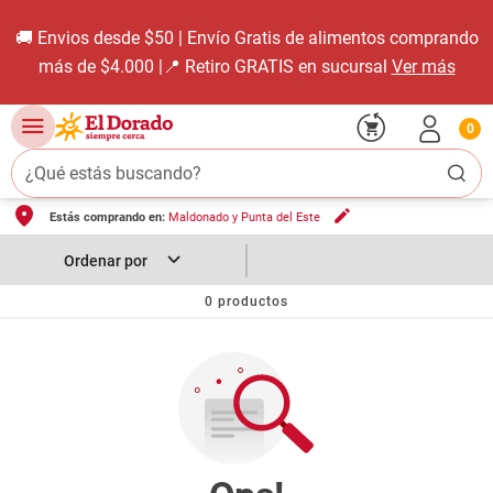
🚚 Envios desde $50 | Envío Gratis de alimentos comprando
más de $4.000 |📍 Retiro GRATIS en sucursal
Ver más
0
¿Qué estás buscando?
Estás comprando en:
Maldonado y Punta del Este
TÉRMINOS MÁS BUSCADOS
1
.
carne carnicería
2
.
leche
0
productos
3
.
aceite
4
.
queso
5
.
pollo
6
.
bondiola
7
.
fideos