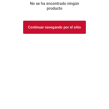
No se ha encontrado ningún
8
.
yerba
producto
9
.
arroz
10
.
harina
Continuar navegando por el sitio