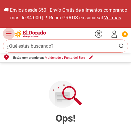
🚚 Envios desde $50 | Envío Gratis de alimentos comprando
más de $4.000 |📍 Retiro GRATIS en sucursal
Ver más
0
¿Qué estás buscando?
Estás comprando en:
Maldonado y Punta del Este
TÉRMINOS MÁS BUSCADOS
1
.
carne carnicería
2
.
leche
3
.
aceite
4
.
queso
5
.
pollo
6
.
bondiola
7
.
fideos