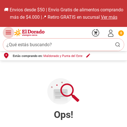
🚚 Envios desde $50 | Envío Gratis de alimentos comprando
más de $4.000 |📍 Retiro GRATIS en sucursal
Ver más
0
¿Qué estás buscando?
Estás comprando en:
Maldonado y Punta del Este
TÉRMINOS MÁS BUSCADOS
1
.
carne carnicería
2
.
leche
3
.
aceite
4
.
queso
5
.
pollo
6
.
bondiola
7
.
fideos