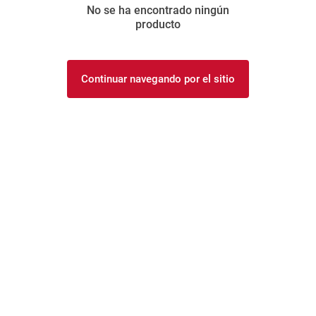
No se ha encontrado ningún
8
.
arroz
producto
9
.
harina
10
.
yerba
Continuar navegando por el sitio