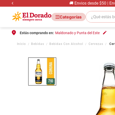
🚚 Envios desde $50 | En
¿Qué estás bus
Estás comprando en:
Maldonado y Punta del Este
Bebidas
Bebidas Con Alcohol
Cervezas
Cer