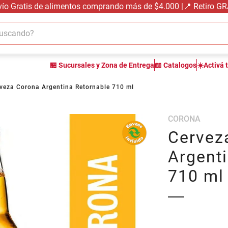
vío Gratis de alimentos comprando más de $4.000 |📍 Retiro G
cando?
TÉRMINOS MÁS BUSCADOS
🏪 Sucursales y Zona de Entrega
📖 Catalogos
☀️Activá 
1
.
carne carnicería
2
.
leche
veza Corona Argentina Retornable 710 ml
3
.
aceite
CORONA
4
.
queso
Cervez
5
.
pollo
Argent
6
.
bondiola
710 ml
7
.
fideos
8
.
arroz
9
.
harina