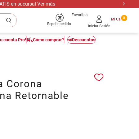
RATIS en sucursal
Ver más
Favoritos
0
Repetir pedido
Iniciar Sesión
tu cuenta Pro!
🛒¿Cómo comprar?
📣Descuentos
a Corona
ina Retornable