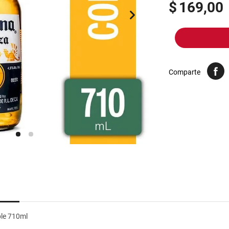
10
.
yerba
$
169,00
Comparte
ble 710ml