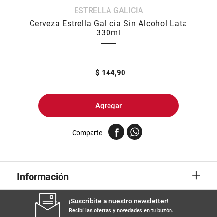
ESTRELLA GALICIA
8
.
yerba
Cerveza Estrella Galicia Sin Alcohol Lata
9
.
harina
330ml
10
.
arroz
$
144,90
Agregar
Comparte
+
Información
¡Suscribite a nuestro newsletter!
Recibí las ofertas y novedades en tu buzón.