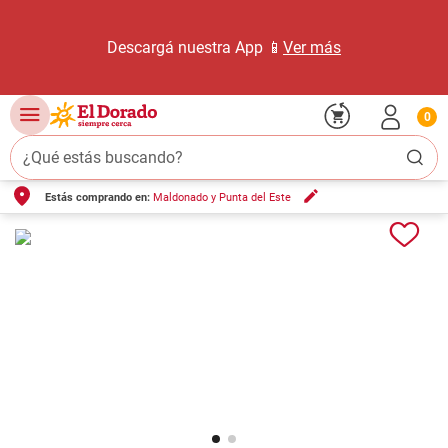
Descargá nuestra App 📱
Ver más
0
¿Qué estás buscando?
Estás comprando en:
Maldonado y Punta del Este
TÉRMINOS MÁS BUSCADOS
1
.
carne carnicería
2
.
leche
3
.
aceite
4
.
queso
5
.
pollo
6
.
bondiola
7
.
fideos