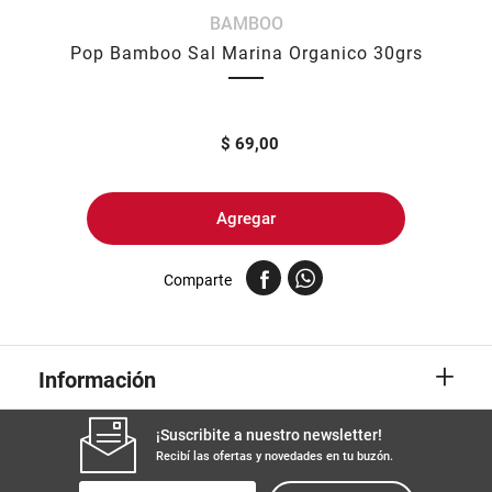
BAMBOO
8
.
harina
Pop Bamboo Sal Marina Organico 30grs
9
.
arroz
10
.
yerba
$
69,00
Agregar
Comparte
+
Información
¡Suscribite a nuestro newsletter!
Recibí las ofertas y novedades en tu buzón.