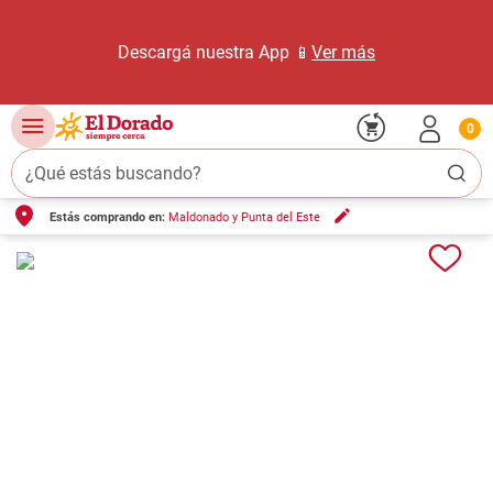
Descargá nuestra App 📱
Ver más
0
¿Qué estás buscando?
Estás comprando en:
Maldonado y Punta del Este
TÉRMINOS MÁS BUSCADOS
1
.
carne carnicería
2
.
leche
3
.
queso
4
.
aceite
5
.
pollo
6
.
bondiola
7
.
fideos