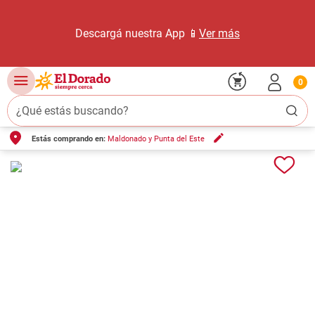
Descargá nuestra App 📱
Ver más
0
¿Qué estás buscando?
Estás comprando en:
Maldonado y Punta del Este
TÉRMINOS MÁS BUSCADOS
1
.
carne carnicería
2
.
leche
3
.
aceite
4
.
queso
5
.
pollo
6
.
bondiola
7
.
fideos