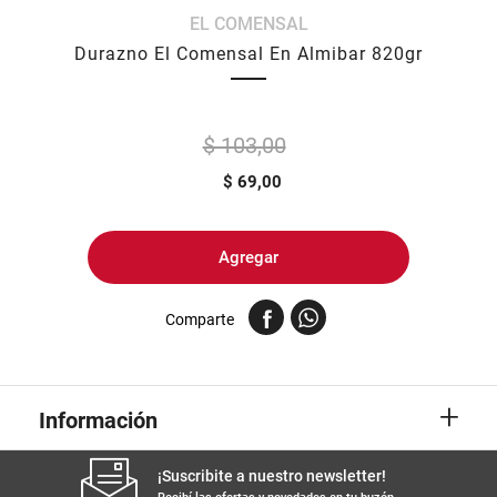
EL COMENSAL
8
.
yerba
Durazno El Comensal En Almibar 820gr
9
.
arroz
10
.
harina
$ 103,00
$
69,00
Agregar
Comparte
+
Información
¡Suscribite a nuestro newsletter!