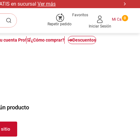
RATIS en sucursal
Ver más
Favoritos
0
Repetir pedido
Iniciar Sesión
tu cuenta Pro!
🛒¿Cómo comprar?
📣Descuentos
ún producto
sitio