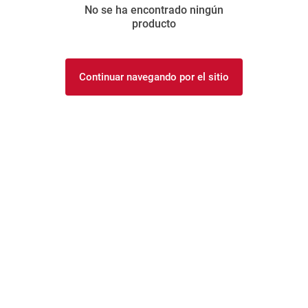
No se ha encontrado ningún
8
.
yerba
producto
9
.
harina
10
.
arroz
Continuar navegando por el sitio