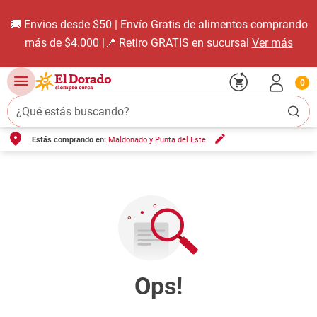
🚚 Envios desde $50 | Envío Gratis de alimentos comprando
más de $4.000 |📍 Retiro GRATIS en sucursal
Ver más
0
¿Qué estás buscando?
Estás comprando en:
Maldonado y Punta del Este
TÉRMINOS MÁS BUSCADOS
1
.
carne carnicería
2
.
leche
3
.
aceite
4
.
queso
5
.
pollo
6
.
bondiola
7
.
fideos