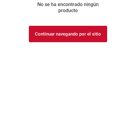
No se ha encontrado ningún
8
.
yerba
producto
9
.
harina
10
.
arroz
Continuar navegando por el sitio