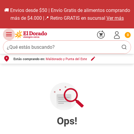
🚚 Envios desde $50 | Envío Gratis de alimentos comprando
más de $4.000 |📍 Retiro GRATIS en sucursal
Ver más
0
¿Qué estás buscando?
Estás comprando en:
Maldonado y Punta del Este
TÉRMINOS MÁS BUSCADOS
1
.
carne carnicería
2
.
leche
3
.
aceite
4
.
queso
5
.
pollo
6
.
bondiola
7
.
fideos