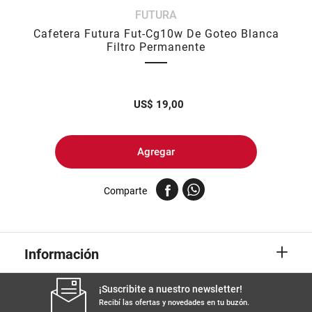
FUTURA
8
.
arroz
Cafetera Futura Fut-Cg10w De Goteo Blanca
9
.
harina
Filtro Permanente
10
.
yerba
US$
19,00
Agregar
Comparte
+
Información
¡Suscribite a nuestro newsletter!
Recibí las ofertas y novedades en tu buzón.