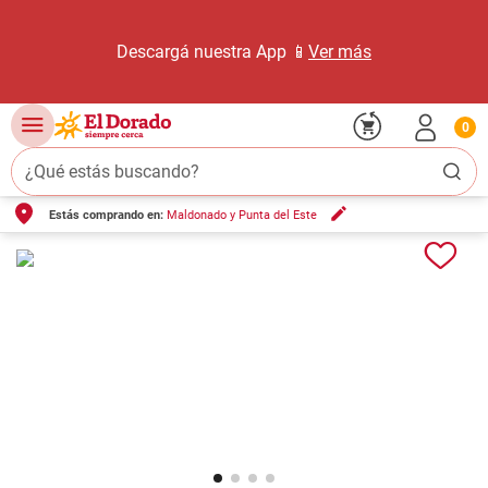
Descargá nuestra App 📱
Ver más
0
¿Qué estás buscando?
Estás comprando en:
Maldonado y Punta del Este
TÉRMINOS MÁS BUSCADOS
1
.
carne carnicería
2
.
leche
3
.
aceite
4
.
queso
5
.
pollo
6
.
bondiola
7
.
fideos