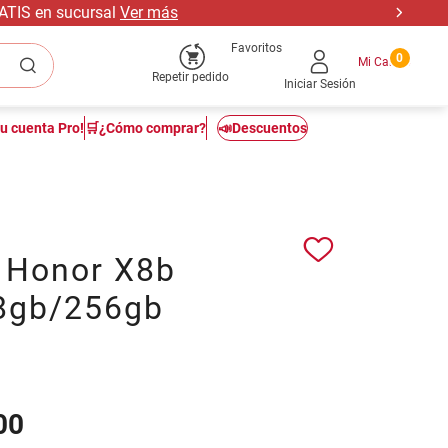
RATIS en sucursal
Ver más
Favoritos
0
Repetir pedido
Iniciar Sesión
tu cuenta Pro!
🛒¿Cómo comprar?
📣Descuentos
r Honor X8b
8gb/256gb
00