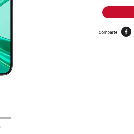
10
.
yerba
Comparte
b