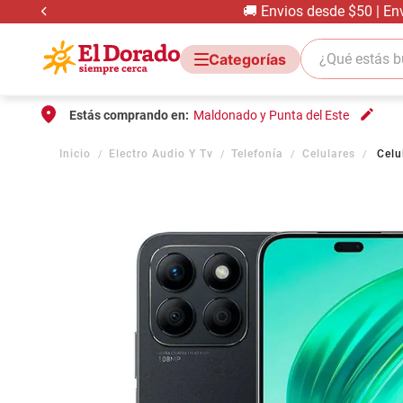
🚚 Envios desde $50 | En
¿Qué estás bus
Estás comprando en:
Maldonado y Punta del Este
Electro Audio Y Tv
Telefonía
Celulares
Celu