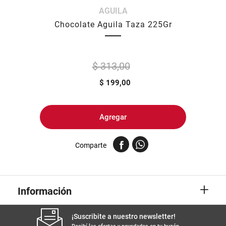
AGUILA
8
.
fideos
Chocolate Aguila Taza 225Gr
9
.
arroz
10
.
harina
$ 313,00
$
199,00
Agregar
Comparte
+
Información
¡Suscribite a nuestro newsletter!