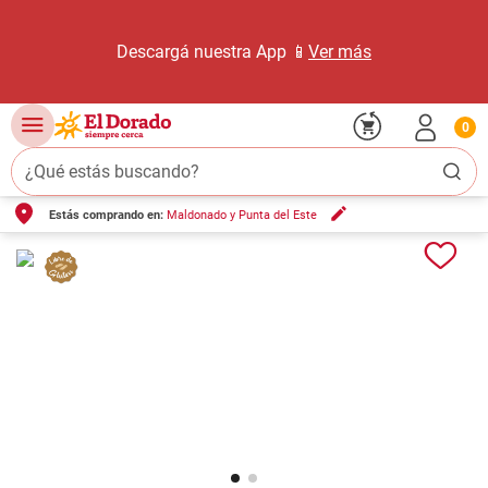
Descargá nuestra App 📱
Ver más
0
¿Qué estás buscando?
Estás comprando en:
Maldonado y Punta del Este
TÉRMINOS MÁS BUSCADOS
1
.
carne carnicería
2
.
leche
3
.
aceite
4
.
queso
5
.
bondiola
6
.
pollo
7
.
yerba