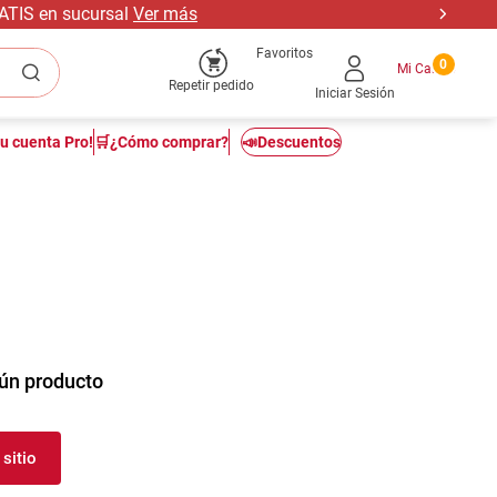
RATIS en sucursal
Ver más
Favoritos
0
Repetir pedido
Iniciar Sesión
tu cuenta Pro!
🛒¿Cómo comprar?
📣Descuentos
ún producto
sitio