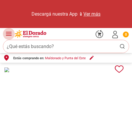
Descargá nuestra App 📱
Ver más
0
¿Qué estás buscando?
Estás comprando en:
Maldonado y Punta del Este
TÉRMINOS MÁS BUSCADOS
1
.
carne carnicería
2
.
leche
3
.
aceite
4
.
queso
5
.
pollo
6
.
bondiola
7
.
fideos