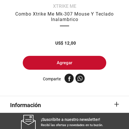
XTRIKE ME
8
.
yerba
Combo Xtrike Me Mk-307 Mouse Y Teclado
9
.
arroz
Inalambrico
10
.
harina
US$
12,00
Agregar
Comparte
+
Información
¡Suscribite a nuestro newsletter!
Recibí las ofertas y novedades en tu buzón.