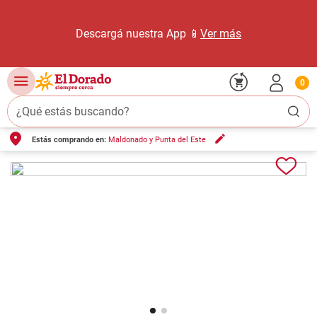
Descargá nuestra App 📱
Ver más
0
¿Qué estás buscando?
Estás comprando en:
Maldonado y Punta del Este
TÉRMINOS MÁS BUSCADOS
1
.
carne carnicería
2
.
leche
3
.
aceite
4
.
queso
5
.
pollo
6
.
bondiola
7
.
fideos