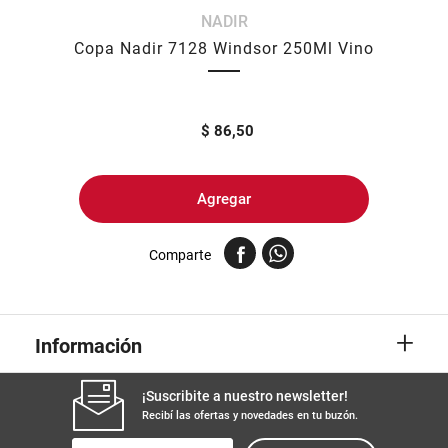
NADIR
8
.
yerba
Copa Nadir 7128 Windsor 250Ml Vino
9
.
harina
10
.
arroz
$
86,50
Agregar
Comparte
+
Información
¡Suscribite a nuestro newsletter!
Recibí las ofertas y novedades en tu buzón.