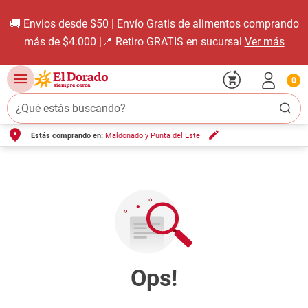
🚚 Envios desde $50 | Envío Gratis de alimentos comprando
más de $4.000 |📍 Retiro GRATIS en sucursal
Ver más
0
¿Qué estás buscando?
Estás comprando en:
Maldonado y Punta del Este
TÉRMINOS MÁS BUSCADOS
1
.
carne carnicería
2
.
leche
3
.
aceite
4
.
queso
5
.
pollo
6
.
bondiola
7
.
fideos