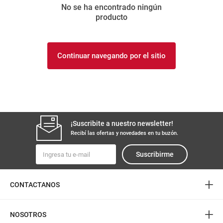
No se ha encontrado ningún
8
.
arroz
producto
9
.
harina
10
.
yerba
Continuar navegando por el sitio
¡Suscribite a nuestro newsletter!
Recibí las ofertas y novedades en tu buzón.
Suscribirme
+
CONTACTANOS
+
NOSOTROS