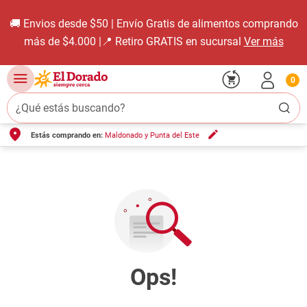
🚚 Envios desde $50 | Envío Gratis de alimentos comprando
más de $4.000 |📍 Retiro GRATIS en sucursal
Ver más
0
¿Qué estás buscando?
Estás comprando en:
Maldonado y Punta del Este
TÉRMINOS MÁS BUSCADOS
1
.
carne carnicería
2
.
leche
3
.
aceite
4
.
queso
5
.
pollo
6
.
bondiola
7
.
fideos