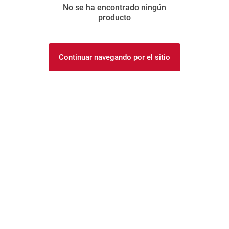
No se ha encontrado ningún
8
.
arroz
producto
9
.
harina
10
.
yerba
Continuar navegando por el sitio