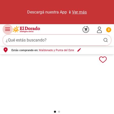
Descargá nuestra App 📱
Ver más
0
¿Qué estás buscando?
Estás comprando en:
Maldonado y Punta del Este
TÉRMINOS MÁS BUSCADOS
1
.
carne carnicería
2
.
leche
3
.
aceite
4
.
queso
5
.
pollo
6
.
bondiola
7
.
fideos