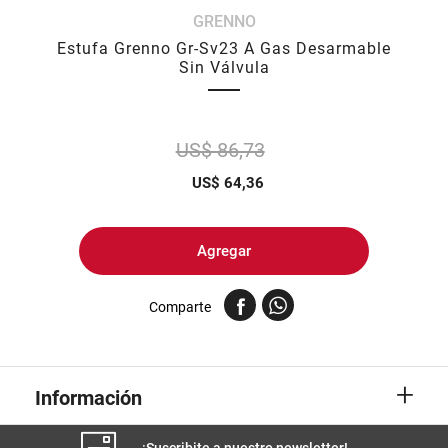
GRENNO
8
.
yerba
Estufa Grenno Gr-Sv23 A Gas Desarmable
9
.
arroz
Sin Válvula
10
.
harina
US$ 86,73
US$
64,36
Agregar
Comparte
+
Información
¡Suscribite a nuestro newsletter!