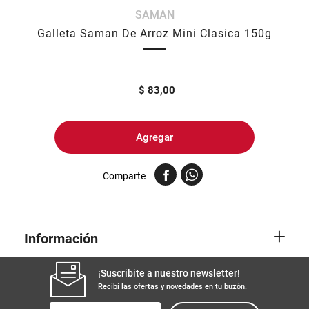
SAMAN
8
.
yerba
Galleta Saman De Arroz Mini Clasica 150g
9
.
harina
10
.
arroz
$
83,00
Agregar
Comparte
+
Información
¡Suscribite a nuestro newsletter!
Recibí las ofertas y novedades en tu buzón.