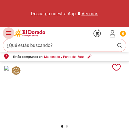
Descargá nuestra App 📱
Ver más
0
¿Qué estás buscando?
Estás comprando en:
Maldonado y Punta del Este
TÉRMINOS MÁS BUSCADOS
1
.
carne carnicería
2
.
leche
3
.
aceite
4
.
queso
5
.
pollo
6
.
bondiola
7
.
fideos