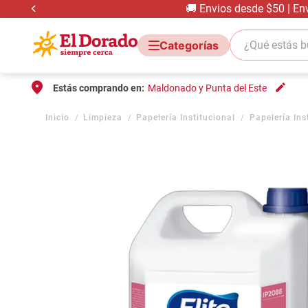
🚚 Envios desde $50 | En
¿Qué estás bus
Estás comprando en:
Maldonado y Punta del Este
Limpieza
Papelería Institucional
Papelería Ins