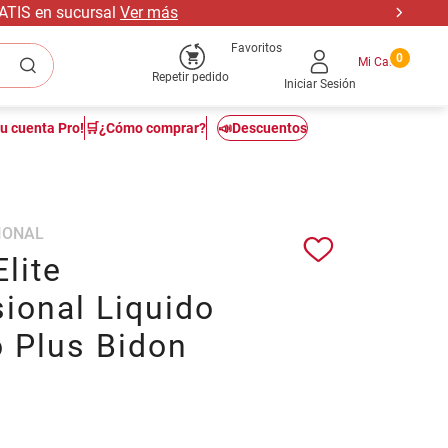
RATIS en sucursal
Ver más
Favoritos
0
Repetir pedido
Iniciar Sesión
tu cuenta Pro!
🛒¿Cómo comprar?
📣Descuentos
IONAL
lite
ional Liquido
o Plus Bidon