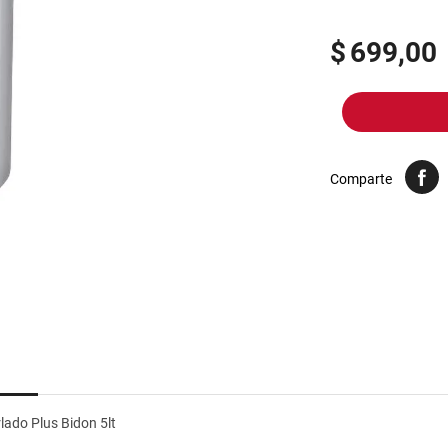
10
.
yerba
$
699,00
Comparte
lado Plus Bidon 5lt