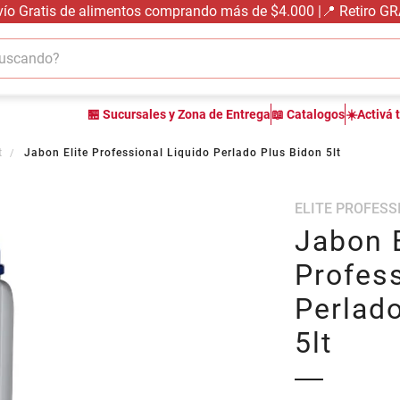
vío Gratis de alimentos comprando más de $4.000 |📍 Retiro G
cando?
TÉRMINOS MÁS BUSCADOS
🏪 Sucursales y Zona de Entrega
📖 Catalogos
☀️Activá 
1
.
carne carnicería
2
.
leche
t
Jabon Elite Professional Liquido Perlado Plus Bidon 5lt
3
.
aceite
ELITE PROFESS
4
.
queso
Jabon E
5
.
pollo
Profess
6
.
bondiola
Perlad
7
.
fideos
5lt
8
.
arroz
9
.
harina