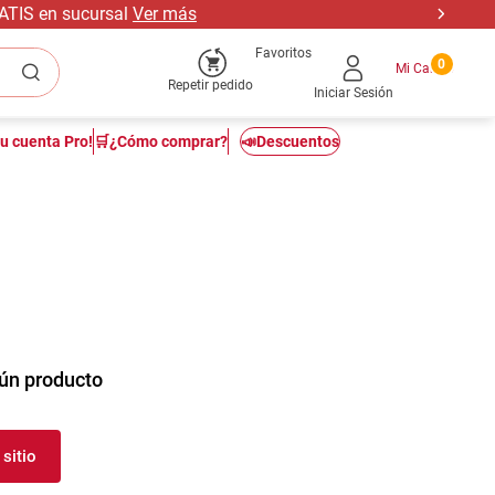
RATIS en sucursal
Ver más
Favoritos
0
Repetir pedido
Iniciar Sesión
tu cuenta Pro!
🛒¿Cómo comprar?
📣Descuentos
ún producto
sitio