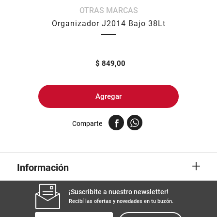
OTRAS MARCAS
8
.
yerba
Organizador J2014 Bajo 38Lt
9
.
arroz
10
.
harina
$
849,00
Agregar
Comparte
+
Información
¡Suscribite a nuestro newsletter!
Recibí las ofertas y novedades en tu buzón.