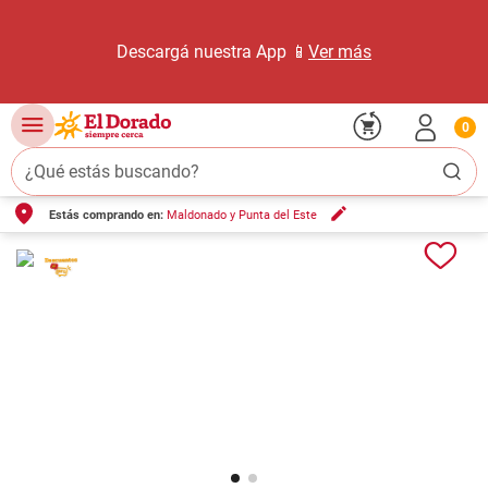
Descargá nuestra App 📱
Ver más
0
¿Qué estás buscando?
Estás comprando en:
Maldonado y Punta del Este
TÉRMINOS MÁS BUSCADOS
1
.
carne carnicería
2
.
leche
3
.
aceite
4
.
queso
5
.
pollo
6
.
bondiola
7
.
fideos