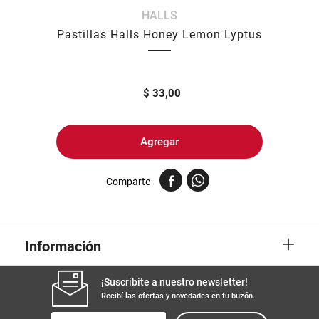
HALLS
8
.
yerba
Pastillas Halls Honey Lemon Lyptus
9
.
arroz
10
.
harina
$
33,00
Agregar
Comparte
+
Información
¡Suscribite a nuestro newsletter!
Recibí las ofertas y novedades en tu buzón.