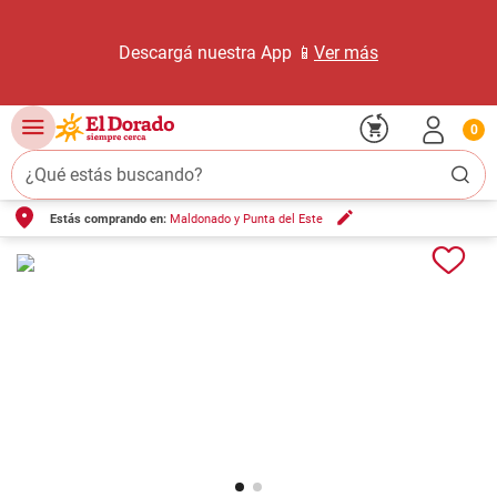
Descargá nuestra App 📱
Ver más
0
¿Qué estás buscando?
Estás comprando en:
Maldonado y Punta del Este
TÉRMINOS MÁS BUSCADOS
1
.
carne carnicería
2
.
leche
3
.
aceite
4
.
queso
5
.
pollo
6
.
bondiola
7
.
fideos