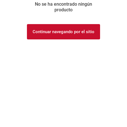
No se ha encontrado ningún
8
.
harina
producto
9
.
arroz
10
.
yerba
Continuar navegando por el sitio