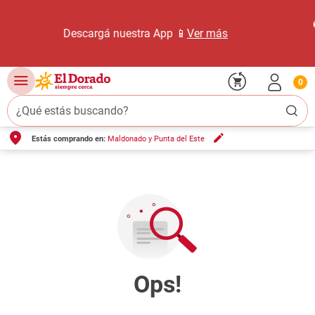
🚚 Envios desde $50 | Enví
tra App 📱
Ver más
más de $4.000 |📍 Retir
0
¿Qué estás buscando?
Estás comprando en:
Maldonado y Punta del Este
TÉRMINOS MÁS BUSCADOS
1
.
carne carnicería
2
.
leche
3
.
queso
4
.
aceite
5
.
pollo
6
.
bondiola
7
.
fideos