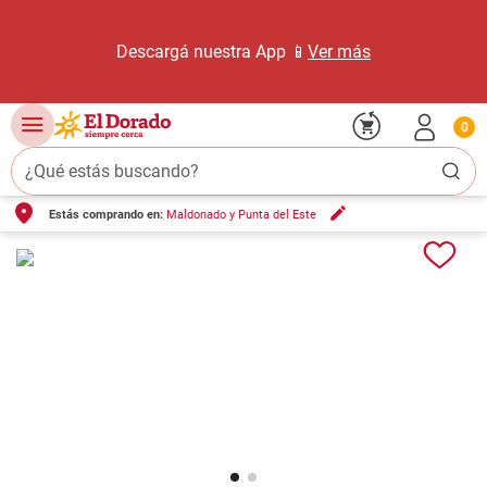
Descargá nuestra App 📱
Ver más
0
¿Qué estás buscando?
Estás comprando en:
Maldonado y Punta del Este
TÉRMINOS MÁS BUSCADOS
1
.
carne carnicería
2
.
leche
3
.
aceite
4
.
queso
5
.
bondiola
6
.
pollo
7
.
yerba