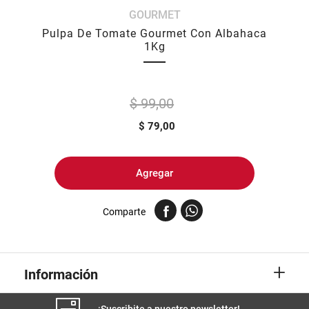
GOURMET
8
.
fideos
Pulpa De Tomate Gourmet Con Albahaca
9
.
arroz
1Kg
10
.
harina
$ 99,00
$
79,00
Agregar
Comparte
+
Información
¡Suscribite a nuestro newsletter!