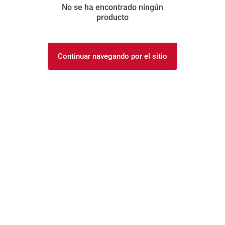
No se ha encontrado ningún
8
.
yerba
producto
9
.
harina
10
.
arroz
Continuar navegando por el sitio