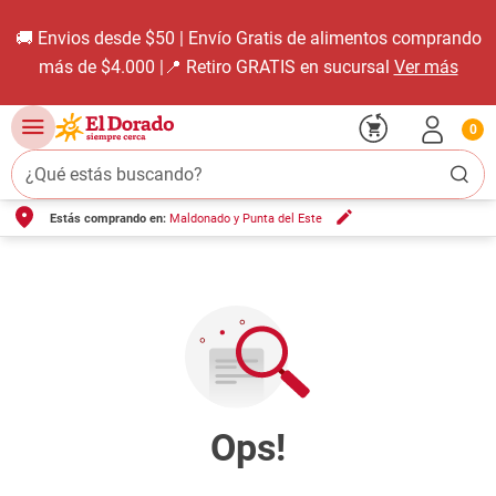
🚚 Envios desde $50 | Envío Gratis de alimentos comprando
más de $4.000 |📍 Retiro GRATIS en sucursal
Ver más
0
¿Qué estás buscando?
Estás comprando en:
Maldonado y Punta del Este
TÉRMINOS MÁS BUSCADOS
1
.
carne carnicería
2
.
leche
3
.
aceite
4
.
queso
5
.
pollo
6
.
bondiola
7
.
fideos