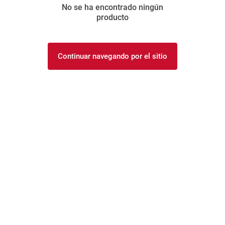
No se ha encontrado ningún
8
.
fideos
producto
9
.
arroz
10
.
harina
Continuar navegando por el sitio