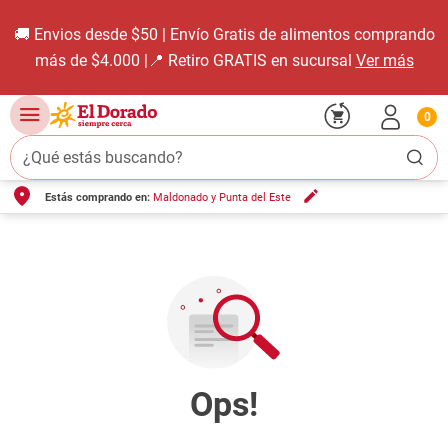
🚚 Envios desde $50 | Envío Gratis de alimentos comprando
más de $4.000 |📍 Retiro GRATIS en sucursal
Ver más
0
¿Qué estás buscando?
Estás comprando en:
Maldonado y Punta del Este
TÉRMINOS MÁS BUSCADOS
1
.
carne carnicería
2
.
leche
3
.
aceite
4
.
queso
5
.
bondiola
6
.
pollo
7
.
yerba