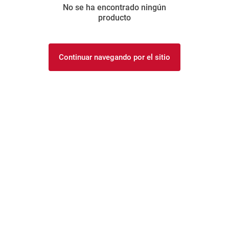
No se ha encontrado ningún
8
.
yerba
producto
9
.
arroz
10
.
harina
Continuar navegando por el sitio