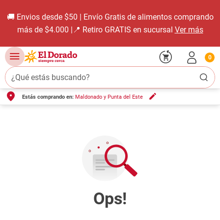
🚚 Envios desde $50 | Envío Gratis de alimentos comprando
más de $4.000 |📍 Retiro GRATIS en sucursal
Ver más
0
¿Qué estás buscando?
Estás comprando en:
Maldonado y Punta del Este
TÉRMINOS MÁS BUSCADOS
1
.
carne carnicería
2
.
leche
3
.
aceite
4
.
queso
5
.
pollo
6
.
bondiola
7
.
fideos