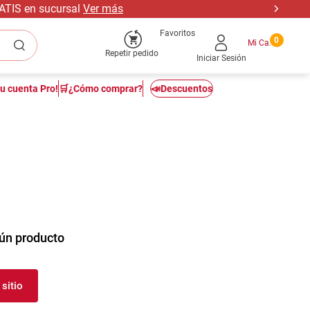
RATIS en sucursal
Ver más
Favoritos
0
Repetir pedido
Iniciar Sesión
tu cuenta Pro!
🛒¿Cómo comprar?
📣Descuentos
ún producto
sitio