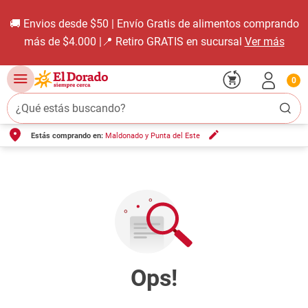
🚚 Envios desde $50 | Envío Gratis de alimentos comprando
más de $4.000 |📍 Retiro GRATIS en sucursal
Ver más
0
¿Qué estás buscando?
Estás comprando en:
Maldonado y Punta del Este
TÉRMINOS MÁS BUSCADOS
1
.
carne carnicería
2
.
leche
3
.
aceite
4
.
queso
5
.
pollo
6
.
bondiola
7
.
fideos