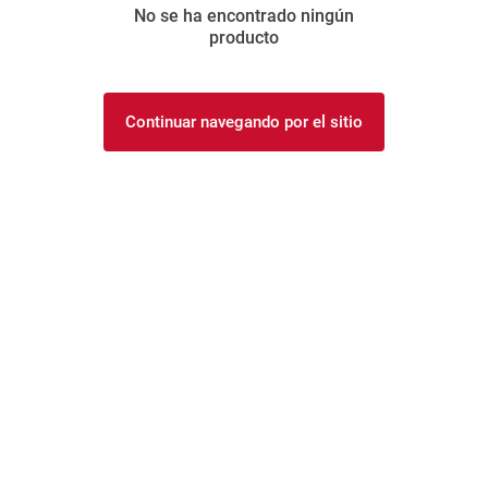
No se ha encontrado ningún
8
.
arroz
producto
9
.
harina
10
.
yerba
Continuar navegando por el sitio