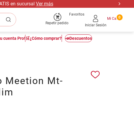
RATIS en sucursal
Ver más
Favoritos
0
Repetir pedido
Iniciar Sesión
tu cuenta Pro!
🛒¿Cómo comprar?
📣Descuentos
o Meetion Mt-
lim