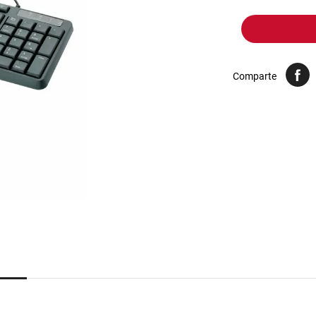
10
.
yerba
Comparte