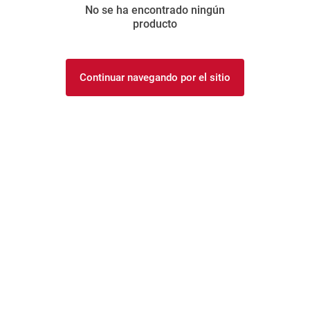
No se ha encontrado ningún
8
.
yerba
producto
9
.
harina
10
.
arroz
Continuar navegando por el sitio