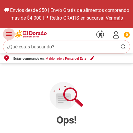
🚚 Envios desde $50 | Envío Gratis de alimentos comprando
más de $4.000 |📍 Retiro GRATIS en sucursal
Ver más
0
¿Qué estás buscando?
Estás comprando en:
Maldonado y Punta del Este
TÉRMINOS MÁS BUSCADOS
1
.
carne carnicería
2
.
leche
3
.
aceite
4
.
queso
5
.
pollo
6
.
bondiola
7
.
fideos