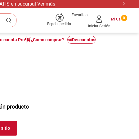
RATIS en sucursal
Ver más
Favoritos
0
Repetir pedido
Iniciar Sesión
tu cuenta Pro!
🛒¿Cómo comprar?
📣Descuentos
ún producto
sitio