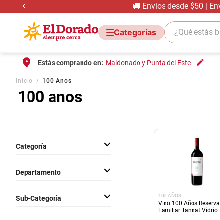
🚚 Envios desde $50 | En
¿Qué estás bus
Estás comprando en:
Maldonado y Punta del Este
Inicio
100 Anos
100 anos
Categoría
Bebidas Con Alcohol
Departamento
Bebidas
100 AÑOS
Sub-Categoría
Vino 100 Años Reserva
Familiar Tannat Vidrio
Vinos