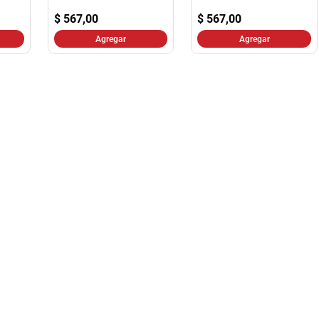
10
.
harina
$
567,00
$
567,00
Agregar
Agregar