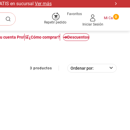
RATIS en sucursal
Ver más
Favoritos
0
Repetir pedido
Iniciar Sesión
tu cuenta Pro!
🛒¿Cómo comprar?
📣Descuentos
Ordenar por
3
productos