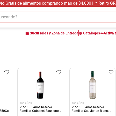
vío Gratis de alimentos comprando más de $4.000 |📍 Retiro G
cando?
TÉRMINOS MÁS BUSCADOS
🏪 Sucursales y Zona de Entrega
📖 Catalogos
☀️Activá 
1
.
carne carnicería
2
.
leche
3
.
aceite
4
.
queso
5
.
bondiola
6
.
pollo
7
.
yerba
8
.
fideos
100 AÑOS
100 AÑOS
9
.
arroz
Vino 100 Años Reserva
Vino 100 Años Reserva
 750Cc
Familiar Cabernet Sauvignon
Familiar Sauvignon Blanco
Vidrio 750
Vidrio 750Cc