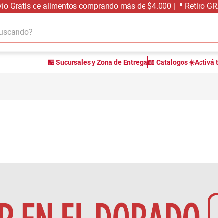
vío Gratis de alimentos comprando más de $4.000 |📍 Retiro G
cando?
TÉRMINOS MÁS BUSCADOS
🏪 Sucursales y Zona de Entrega
📖 Catalogos
☀️Activá 
1
.
carne carnicería
2
.
leche
.
3
.
aceite
4
.
queso
5
.
pollo
6
.
bondiola
7
.
fideos
8
.
yerba
9
.
arroz