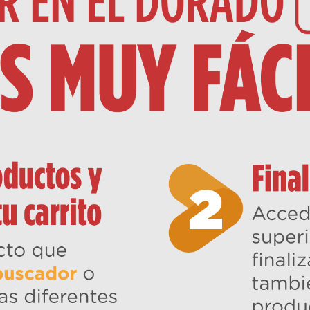
10
.
harina