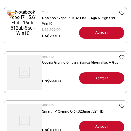
8
.
yerba
YEPO
9
.
arroz
Notebook Yepo I7 15.6" Fhd - 16gb-512gb-Ssd -
Win10
10
.
harina
US$ 399,00
Agregar
US$
299,01
GRENNO
Cocina Grenno Ginevra Blanca 5hornallas A Gas
Agregar
US$
289,00
GRENNO
Smart TV Grenno GR-K32Smart 32" HD
Agregar
US$
139,00