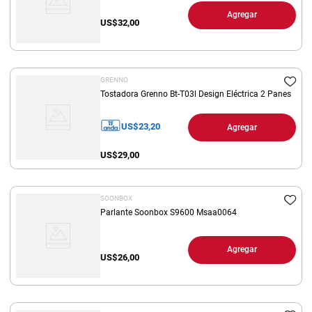
Agregar
US$
32,00
GRENNO
Tostadora Grenno Bt-T03l Design Eléctrica 2 Panes
US$
23,20
Agregar
US$
29,00
SOONBOX
Parlante Soonbox S9600 Msaa0064
Agregar
US$
26,00