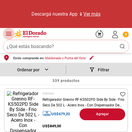
Descargá nuestra App 📱
Ver más
0
¿Qué estás buscando?
Estás comprando en:
Maldonado y Punta del Este
TÉRMINOS MÁS BUSCADOS
1
.
carne carnicería
Filtrar
2
.
leche
339
productos
3
.
aceite
GRENNO
4
.
queso
Refrigerador Grenno RF-KS502PD Side By Side - Frio
Seco De 502 L - Acero Inox - Con Dispensador De
5
.
pollo
Agua - Categoria A
US$
679,20
Agregar
6
.
bondiola
US$
849,00
7
.
fideos