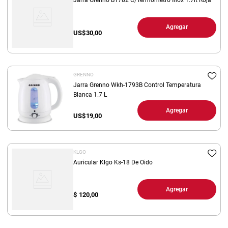
Jarra Grenno B1782 C/Termometro Inox 1.7lt Roja
Agregar
US$
30,00
GRENNO
Jarra Grenno Wkh-1793B Control Temperatura
Blanca 1.7 L
Agregar
US$
19,00
KLGO
Auricular Klgo Ks-18 De Oido
Agregar
$
120,00