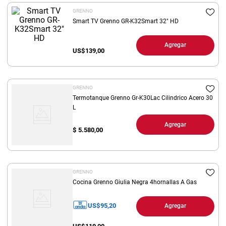
8
.
yerba
GRENNO
Smart TV Grenno GR-K32Smart 32" HD
9
.
arroz
Agregar
10
.
harina
US$
139,00
GRENNO
Termotanque Grenno Gr-K30Lac Cilindrico Acero 30
L
Agregar
$
5.580,00
GRENNO
Cocina Grenno Giulia Negra 4hornallas A Gas
US$
95,20
Agregar