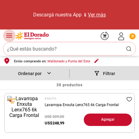
Descargá nuestra App 📱
Ver más
0
¿Qué estás buscando?
Estás comprando en:
Maldonado y Punta del Este
TÉRMINOS MÁS BUSCADOS
1
.
carne carnicería
Filtrar
2
.
leche
30
productos
3
.
aceite
ENXUTA
4
.
queso
Lavarropa Enxuta Lenx765 6k Carga Frontal
5
.
pollo
US$ 309,00
Agregar
US$
248,99
6
.
bondiola
7
.
fideos