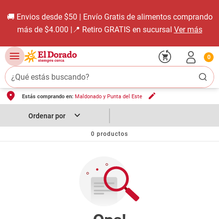
🚚 Envios desde $50 | Envío Gratis de alimentos comprando
más de $4.000 |📍 Retiro GRATIS en sucursal
Ver más
0
¿Qué estás buscando?
Estás comprando en:
Maldonado y Punta del Este
TÉRMINOS MÁS BUSCADOS
1
.
carne carnicería
2
.
leche
0
productos
3
.
aceite
4
.
queso
5
.
pollo
6
.
bondiola
7
.
fideos