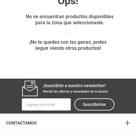
8
.
yerba
9
.
harina
10
.
arroz
¡Suscribite a nuestro newsletter!
Recibí las ofertas y novedades en tu buzón.
Suscribirme
+
CONTACTANOS