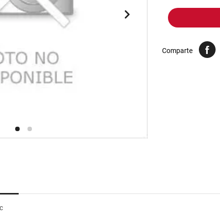
10
.
harina
Comparte
c