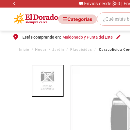
🚚 Envios desde $50 | En
¿Qué estás bus
Estás comprando en:
Maldonado y Punta del Este
Hogar
Jardín
Plaguicidas
Caracolicida Ce