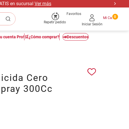
RATIS en sucursal
Ver más
Favoritos
0
Repetir pedido
Iniciar Sesión
tu cuenta Pro!
🛒¿Cómo comprar?
📣Descuentos
icida Cero
Spray 300Cc