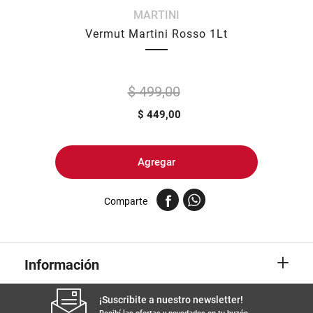
MARTINI
8
.
yerba
Vermut Martini Rosso 1Lt
9
.
arroz
10
.
harina
$ 499,00
$
449,00
Agregar
Comparte
+
Información
¡Suscribite a nuestro newsletter!