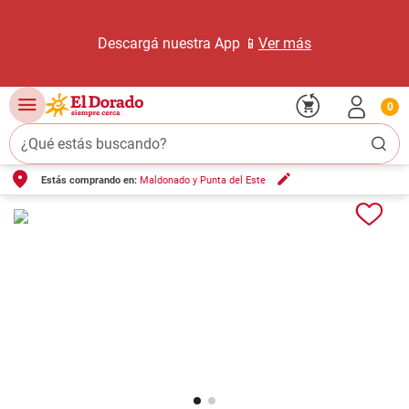
Descargá nuestra App 📱
Ver más
0
¿Qué estás buscando?
Estás comprando en:
Maldonado y Punta del Este
TÉRMINOS MÁS BUSCADOS
1
.
carne carnicería
2
.
leche
3
.
aceite
4
.
queso
5
.
pollo
6
.
bondiola
7
.
fideos