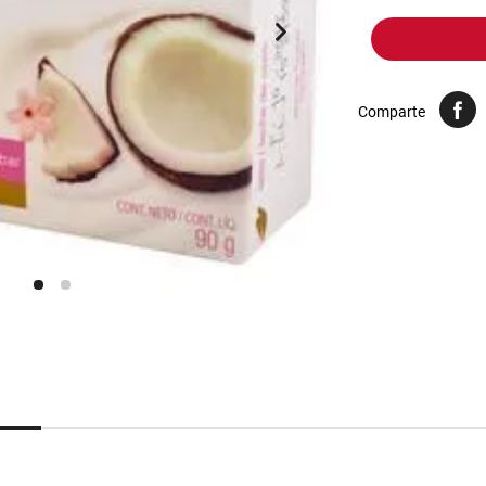
10
.
yerba
Comparte