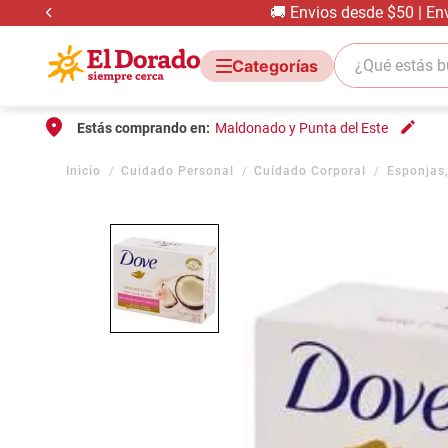
🚚 Envios desde $50 | En
¿Qué estás bus
Estás comprando en:
Maldonado y Punta del Este
Cuidado Personal
Cuidado Corporal
Esponjas,