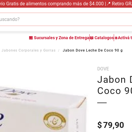
vío Gratis de alimentos comprando más de $4.000 |📍 Retiro G
cando?
TÉRMINOS MÁS BUSCADOS
🏪 Sucursales y Zona de Entrega
📖 Catalogos
☀️Activá 
1
.
carne carnicería
2
.
leche
 Jabones Corporales y Gorras
Jabon Dove Leche De Coco 90 g
3
.
aceite
DOVE
4
.
queso
Jabon 
5
.
pollo
Coco 9
6
.
bondiola
7
.
fideos
8
.
arroz
9
.
harina
$
79,90