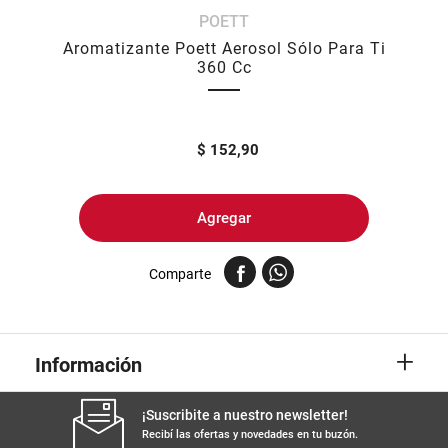
POETT
8
.
arroz
Aromatizante Poett Aerosol Sólo Para Ti
9
.
harina
360 Cc
10
.
fideos
$
152,90
Agregar
Comparte
+
Información
¡Suscribite a nuestro newsletter!
Recibí las ofertas y novedades en tu buzón.