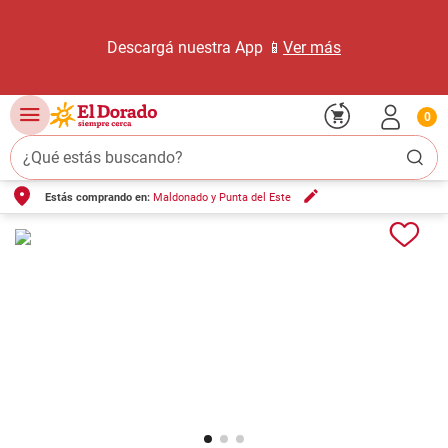
Descargá nuestra App 📱
Ver más
0
¿Qué estás buscando?
Estás comprando en:
Maldonado y Punta del Este
TÉRMINOS MÁS BUSCADOS
1
.
carne carnicería
2
.
leche
3
.
aceite
4
.
queso
5
.
bondiola
6
.
yerba
7
.
pollo