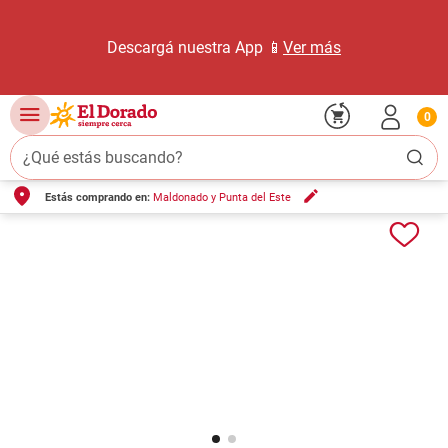
Descargá nuestra App 📱
Ver más
0
¿Qué estás buscando?
Estás comprando en:
Maldonado y Punta del Este
TÉRMINOS MÁS BUSCADOS
1
.
carne carnicería
2
.
leche
3
.
aceite
4
.
queso
5
.
pollo
6
.
bondiola
7
.
fideos