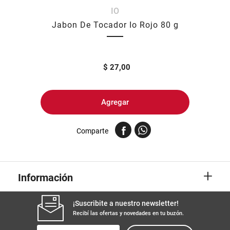
IO
8
.
arroz
Jabon De Tocador Io Rojo 80 g
9
.
harina
10
.
yerba
$
27,00
Agregar
Comparte
+
Información
¡Suscribite a nuestro newsletter!
Recibí las ofertas y novedades en tu buzón.