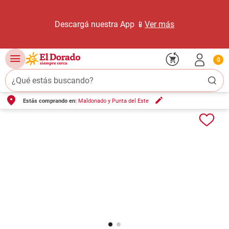
Descargá nuestra App 📱
Ver más
0
¿Qué estás buscando?
Estás comprando en:
Maldonado y Punta del Este
TÉRMINOS MÁS BUSCADOS
1
.
carne carnicería
2
.
leche
3
.
aceite
4
.
queso
5
.
bondiola
6
.
yerba
7
.
pollo