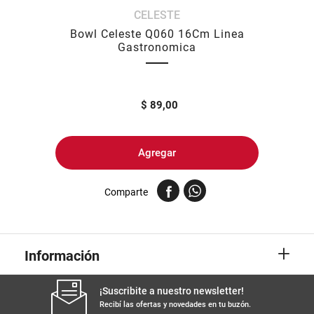
CELESTE
8
.
arroz
Bowl Celeste Q060 16Cm Linea
9
.
harina
Gastronomica
10
.
fideos
$
89,00
Agregar
Comparte
+
Información
¡Suscribite a nuestro newsletter!
Recibí las ofertas y novedades en tu buzón.