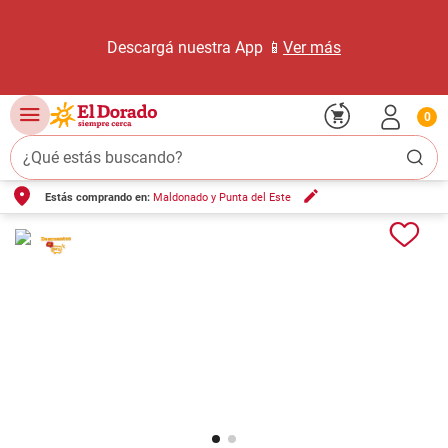
Descargá nuestra App 📱
Ver más
0
¿Qué estás buscando?
Estás comprando en:
Maldonado y Punta del Este
TÉRMINOS MÁS BUSCADOS
1
.
carne carnicería
2
.
leche
3
.
aceite
4
.
queso
5
.
pollo
6
.
bondiola
7
.
fideos