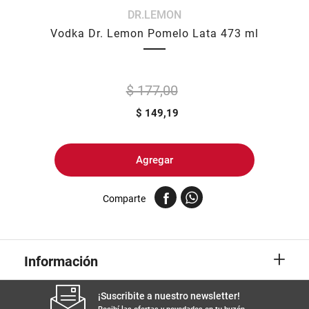
DR.LEMON
8
.
yerba
Vodka Dr. Lemon Pomelo Lata 473 ml
9
.
arroz
10
.
harina
$ 177,00
$
149,19
Agregar
Comparte
+
Información
¡Suscribite a nuestro newsletter!