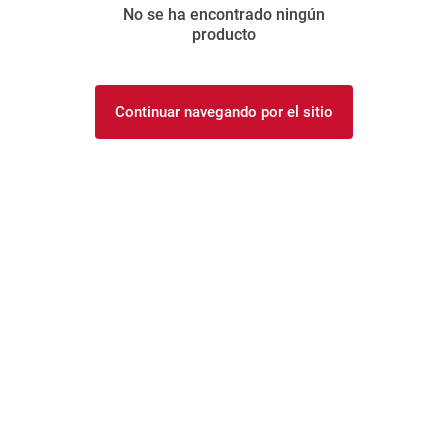
No se ha encontrado ningún
8
.
arroz
producto
9
.
harina
10
.
yerba
Continuar navegando por el sitio