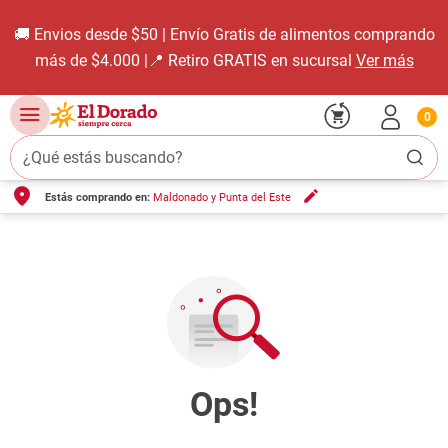
🚚 Envios desde $50 | Envío Gratis de alimentos comprando
más de $4.000 |📍 Retiro GRATIS en sucursal
Ver más
0
¿Qué estás buscando?
Estás comprando en:
Maldonado y Punta del Este
TÉRMINOS MÁS BUSCADOS
1
.
carne carnicería
2
.
leche
3
.
aceite
4
.
queso
5
.
pollo
6
.
bondiola
7
.
fideos