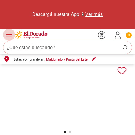
Descargá nuestra App 📱
Ver más
0
¿Qué estás buscando?
Estás comprando en:
Maldonado y Punta del Este
TÉRMINOS MÁS BUSCADOS
1
.
carne carnicería
2
.
leche
3
.
aceite
4
.
queso
5
.
pollo
6
.
bondiola
7
.
fideos