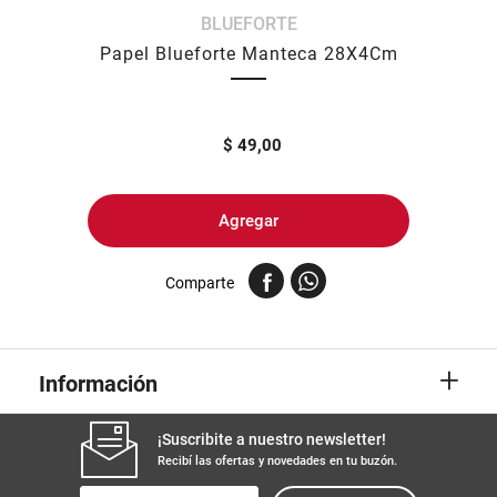
BLUEFORTE
8
.
yerba
Papel Blueforte Manteca 28X4Cm
9
.
arroz
10
.
harina
$
49,00
Agregar
Comparte
+
Información
¡Suscribite a nuestro newsletter!
Recibí las ofertas y novedades en tu buzón.