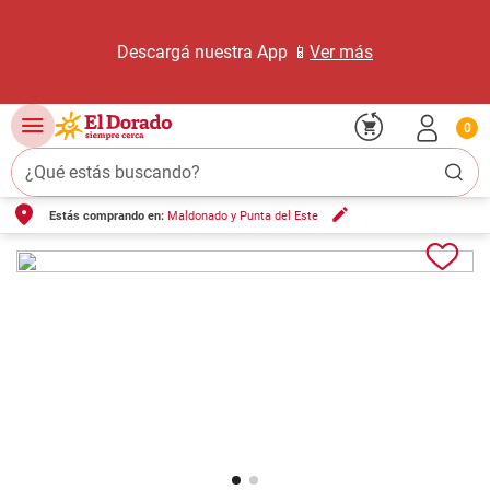
Descargá nuestra App 📱
Ver más
0
¿Qué estás buscando?
Estás comprando en:
Maldonado y Punta del Este
TÉRMINOS MÁS BUSCADOS
1
.
carne carnicería
2
.
leche
3
.
aceite
4
.
queso
5
.
pollo
6
.
bondiola
7
.
fideos