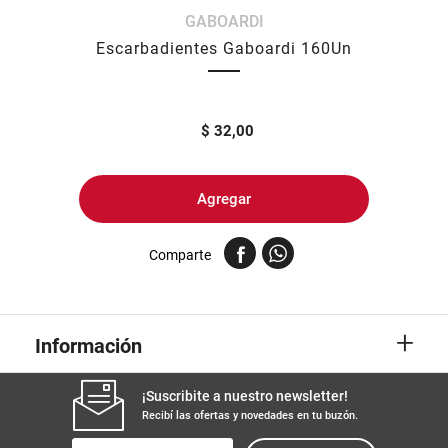
GABOARDI
8
.
yerba
Escarbadientes Gaboardi 160Un
9
.
arroz
10
.
harina
$
32,00
Agregar
Comparte
+
Información
¡Suscribite a nuestro newsletter!
Recibí las ofertas y novedades en tu buzón.