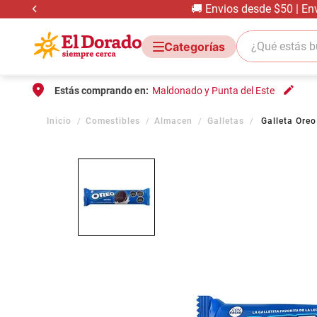
🚚 Envios desde $50 | En
¿Qué estás bus
Estás comprando en:
Maldonado y Punta del Este
Comestibles
Almacen
Galletas
Galleta Ore