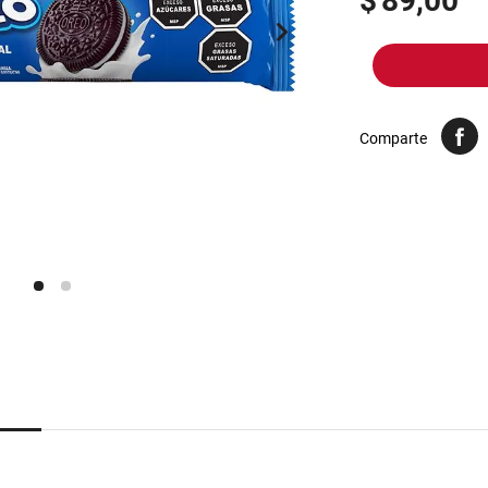
$
89,00
10
.
yerba
Comparte