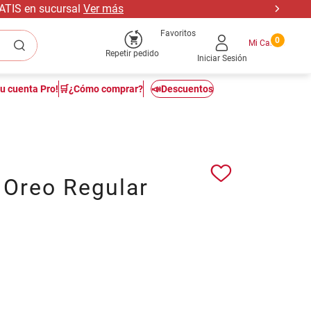
RATIS en sucursal
Ver más
Favoritos
0
Repetir pedido
Iniciar Sesión
tu cuenta Pro!
🛒¿Cómo comprar?
📣Descuentos
 Oreo Regular